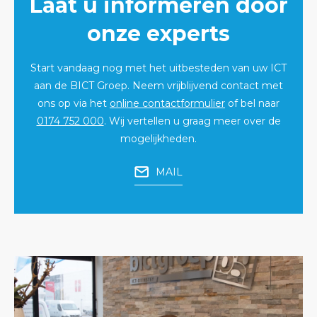
Laat u informeren door
onze experts
Start vandaag nog met het uitbesteden van uw ICT
aan de BICT Groep. Neem vrijblijvend contact met
ons op via het
online contactformulier
of bel naar
0174 752 000
. Wij vertellen u graag meer over de
mogelijkheden.
MAIL