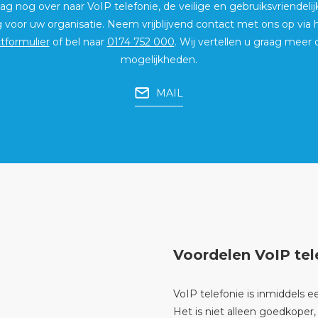
g nog over naar VoIP telefonie, de veilige en gebruiksvriendelij
g voor uw organisatie. Neem vrijblijvend contact met ons op via
tformulier
of bel naar
0174 752 000
. Wij vertellen u graag meer 
mogelijkheden.
MAIL
Voordelen VoIP tel
VoIP telefonie is inmiddels e
Het is niet alleen goedkoper