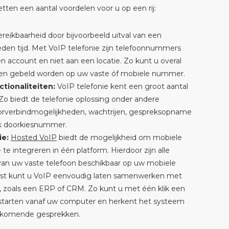
etten een aantal voordelen voor u op een rij:
reikbaarheid door bijvoorbeeld uitval van een
rleden tijd. Met VoIP telefonie zijn telefoonnummers
 account en niet aan een locatie. Zo kunt u overal
n en gebeld worden op uw vaste óf mobiele nummer.
tionaliteiten:
VoIP telefonie kent een groot aantal
. Zo biedt de telefonie oplossing onder andere
rverbindmogelijkheden, wachtrijen, gespreksopname
jk doorkiesnummer.
ie:
Hosted VoIP
biedt de mogelijkheid om mobiele
 te integreren in één platform. Hierdoor zijn alle
 van uw vaste telefoon beschikbaar op uw mobiele
ast kunt u VoIP eenvoudig laten samenwerken met
 zoals een ERP of CRM. Zo kunt u met één klik een
starten vanaf uw computer en herkent het systeem
nenkomende gesprekken.