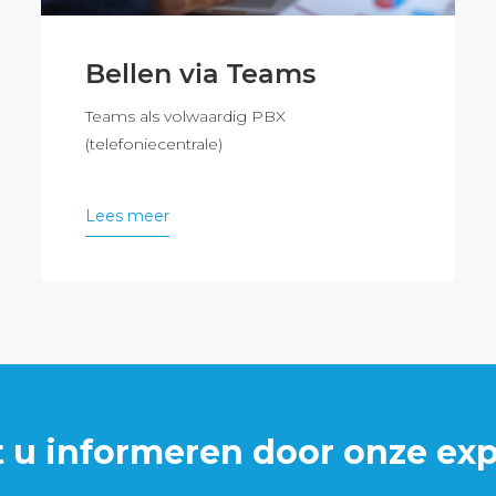
Bellen via Teams
Teams als volwaardig PBX
(telefoniecentrale)
Lees meer
t u informeren door onze exp