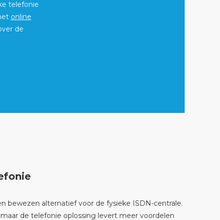
ke telefonie
 het
online
over de
efonie
en bewezen alternatief voor de fysieke ISDN-centrale.
, maar de telefonie oplossing levert meer voordelen