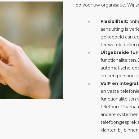
op voor uw organisatie. Wij z
Flexibiliteit:
onbe
aansluiting is ve
gekoppeld aan een
ter wereld belle
Uitgebreide func
functionaliteiten
automatische doo
en een persoonli
VoIP en integrat
en vaste telefonie
functionaliteiten
telefoon. Daarna
andere systemen,
telefoongesprek 
klanten bij bin