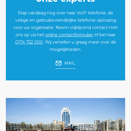
Stap vandaag nog over naar VoIP telefonie, de
veilige en gebruiksvriendelijke telefonie oplossing
voor uw organisatie. Neem vrijblijvend contact met
ons op via het
online contactformulier
of bel naar
0174 752 000
. Wij vertellen u graag meer over de
mogelijkheden.
MAIL