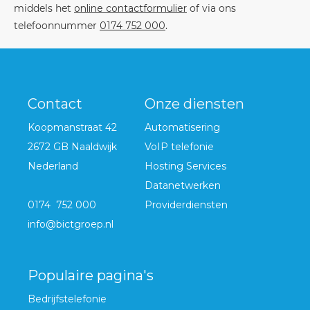
middels het
online contactformulier
of via ons
telefoonnummer
0174 752 000
.
Contact
Onze diensten
Koopmanstraat 42
Automatisering
2672 GB Naaldwijk
VoIP telefonie
Nederland
Hosting Services
Datanetwerken
0174 752 000
Providerdiensten
info@bictgroep.nl
Populaire pagina's
Bedrijfstelefonie