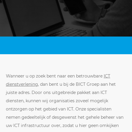
Wanneer u op zoek bent naar een betrouwbare
ICT
dienstverlening
, dan bent u bij de BICT Groep aan het
juiste adres. Door ons uitgebreide pakket aan ICT
diensten, kunnen wij organisaties zoveel mogelijk
ontzorgen op het gebied van ICT. Onze specialisten
nemen gedeeltelijk of desgewenst het gehele beheer van
uw ICT infrastructuur over, zodat u hier geen omkijken