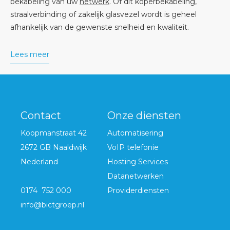
bekabeling van uw
netwerk
. Of dit koperbekabeling,
straalverbinding of zakelijk glasvezel wordt is geheel
afhankelijk van de gewenste snelheid en kwaliteit.
Lees meer
Contact
Onze diensten
Koopmanstraat 42
Automatisering
2672 GB Naaldwijk
VoIP telefonie
Nederland
Hosting Services
Datanetwerken
0174 752 000
Providerdiensten
info@bictgroep.nl