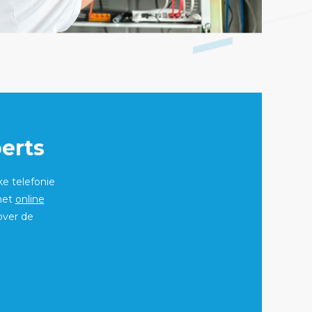
erts
ke telefonie
 het
online
over de