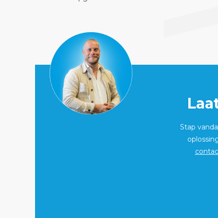
Laa
Stap vandaa
oplossin
contac