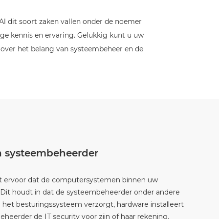
Al dit soort zaken vallen onder de noemer
dige kennis en ervaring. Gelukkig kunt u uw
r over het belang van systeembeheer en de
n systeembeheerder
t ervoor dat de computersystemen binnen uw
n. Dit houdt in dat de systeembeheerder onder andere
het besturingssysteem verzorgt, hardware installeert
beheerder de
IT security
voor zijn of haar rekening.