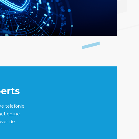
erts
ke telefonie
 het
online
over de