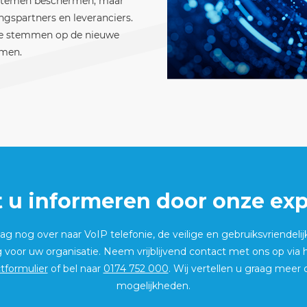
systemen beschermen, maar
gspartners en leveranciers.
f te stemmen op de nieuwe
omen.
t u informeren door onze exp
g nog over naar VoIP telefonie, de veilige en gebruiksvriendelij
g voor uw organisatie. Neem vrijblijvend contact met ons op via
tformulier
of bel naar
0174 752 000
. Wij vertellen u graag meer 
mogelijkheden.