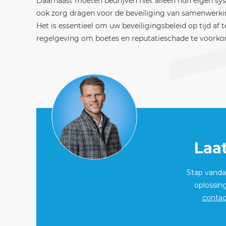
Daarnaast moeten bedrijven niet alleen hun eigen 
ook zorg dragen voor de beveiliging van samenwerkin
Het is essentieel om uw beveiligingsbeleid op tijd a
regelgeving om boetes en reputatieschade te voork
Laa
Stap vandaa
oplossin
contac