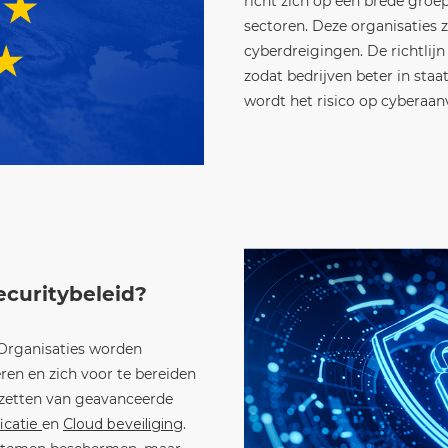
richt zich op een brede groep
sectoren. Deze organisaties
cyberdreigingen. De richtlijn
zodat bedrijven beter in staa
wordt het risico op cyberaanv
ecuritybeleid?
 Organisaties worden
en en zich voor te bereiden
nzetten van geavanceerde
icatie
en
Cloud beveiliging
.