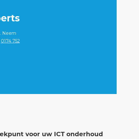
erts
g. Neem
r
0174 752
eekpunt voor uw ICT onderhoud