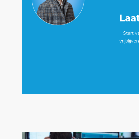
Laa
Start 
vrijblijv