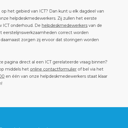
 op het gebied van ICT? Dan kunt u elk dagdeel van
onze helpdeskmedewerkers. Zij zullen het eerste
uw ICT onderhoud. De
helpdeskmedewerkers
van de
at eerstelijnswerkzaamheden correct worden
 daarnaast zorgen zij ervoor dat storingen worden
ze pagina direct al een ICT gerelateerde vraag binnen?
op middels het
online contactformulier
of bel via het
000
en één van onze helpdeskmedewerkers staat klaar
n!