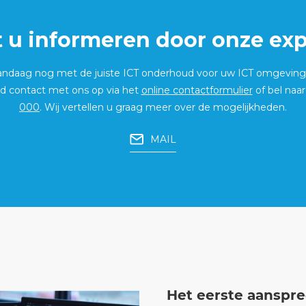
t u informeren door onze exp
vandaag nog met de juiste ICT onderhoud voor uw ICT omgevin
end contact met ons op via het
online contactformulier
of bel naa
000
. Wij vertellen u graag meer over de mogelijkheden.
MAIL
Het eerste aanspr