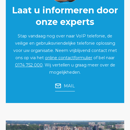
Laat u informeren door
onze experts
Stap vandaag nog over naar VoIP telefonie, de
veilige en gebruiksvriendelijke telefonie oplossing
voor uw organisatie. Neem vrijblijvend contact met
ons op via het
online contactformulier
of bel naar
0174 752 000
. Wij vertellen u graag meer over de
mogelijkheden.
MAIL