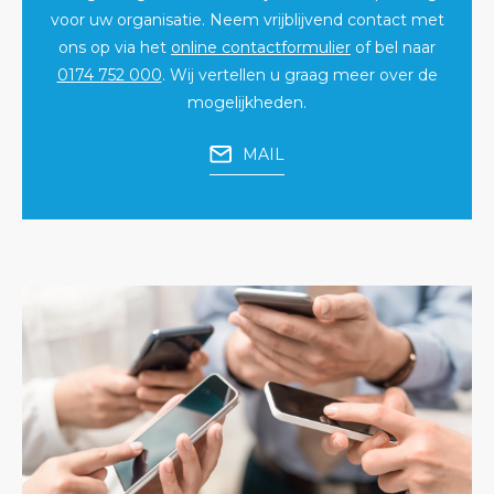
voor uw organisatie. Neem vrijblijvend contact met
ons op via het
online contactformulier
of bel naar
0174 752 000
. Wij vertellen u graag meer over de
mogelijkheden.
MAIL