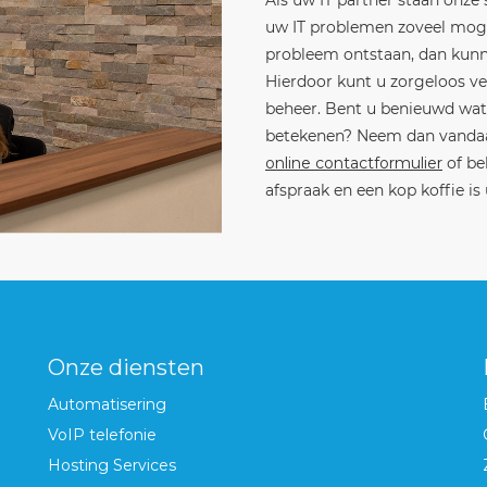
Als uw IT partner staan onze
uw IT problemen zoveel moge
probleem ontstaan, dan kunne
Hierdoor kunt u zorgeloos ve
beheer. Bent u benieuwd wat 
betekenen? Neem dan vandaag
online contactformulier
of be
afspraak en een kop koffie is
Onze diensten
Automatisering
VoIP telefonie
Hosting Services