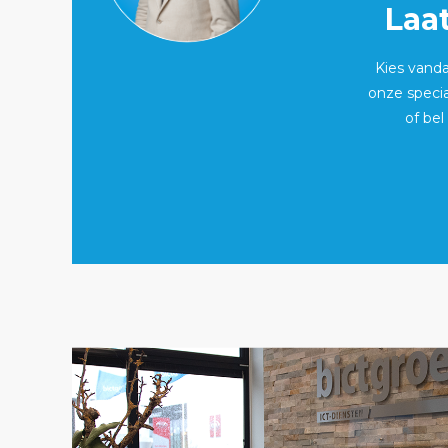
Laa
Kies vand
onze specia
of bel