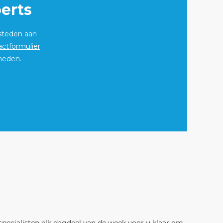
erts
steden aan
actformulier
kheden.