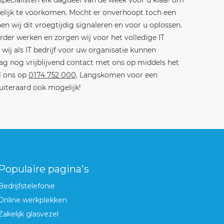
 specialisten elk dagdeel van de week voor u klaar om
lijk te voorkomen. Mocht er onverhoopt toch een
n wij dit vroegtijdig signaleren en voor u oplossen.
rder werken en zorgen wij voor het volledige IT
wij als IT bedrijf voor uw organisatie kunnen
 nog vrijblijvend contact met ons op middels het
l ons op
0174 752 000
. Langskomen voor een
 uiteraard ook mogelijk!
Populaire pagina's
Bedrijfstelefonie
Online werkplekken
Zakelijk glasvezel