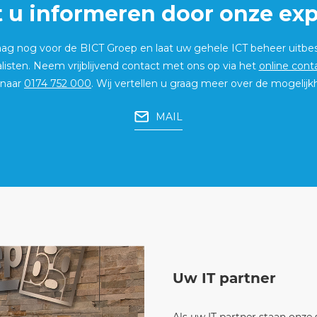
t u informeren door onze exp
aag nog voor de BICT Groep en laat uw gehele ICT beheer uitbe
listen. Neem vrijblijvend contact met ons op via het
online cont
 naar
0174 752 000
. Wij vertellen u graag meer over de mogelij
MAIL
Uw IT partner