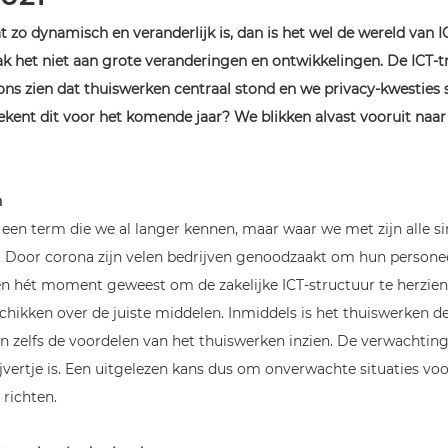
at zo dynamisch en veranderlijk is, dan is het wel de wereld van IC
k het niet aan grote veranderingen en ontwikkelingen. De ICT-t
 ons zien dat thuiswerken centraal stond en we privacy-kwesties 
kent dit voor het komende jaar? We blikken alvast vooruit naar
n
een term die we al langer kennen, maar waar we met zijn alle sin
. Door corona zijn velen bedrijven genoodzaakt om hun personeel
hen hét moment geweest om de zakelijke ICT-structuur te herzien
ikken over de juiste middelen. Inmiddels is het thuiswerken de
en zelfs de voordelen van het thuiswerken inzien. De verwachting
jvertje is. Een uitgelezen kans dus om onverwachte situaties voor
richten.