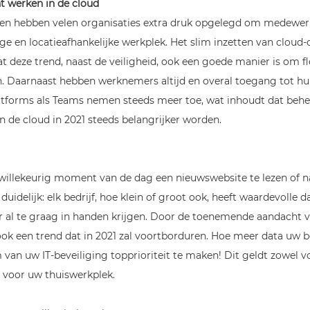
nt
werken in de cloud
en hebben velen organisaties extra druk opgelegd om medewer
ige en locatieafhankelijke werkplek. Het slim inzetten van cloud
 deze trend, naast de veiligheid, ook een goede manier is om flex
 Daarnaast hebben werknemers altijd en overal toegang tot h
atforms als Teams nemen steeds meer toe, wat inhoudt dat behee
in de cloud in 2021 steeds belangrijker worden.
willekeurig moment van de dag een nieuwswebsite te lezen of na
 duidelijk: elk bedrijf, hoe klein of groot ook, heeft waardevolle d
 al te graag in handen krijgen. Door de toenemende aandacht vo
ook een trend dat in 2021 zal voortborduren. Hoe meer data uw be
m van uw IT-beveiliging topprioriteit te maken! Dit geldt zowel 
 voor uw thuiswerkplek.