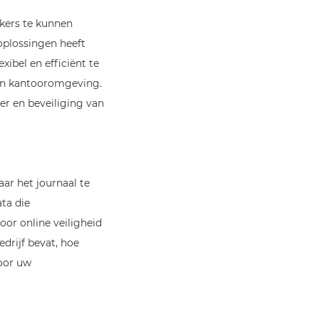
kers te kunnen
-oplossingen heeft
ibel en efficiënt te
un kantooromgeving.
r en beveiliging van
ar het journaal te
ata die
or online veiligheid
drijf bevat, hoe
voor uw