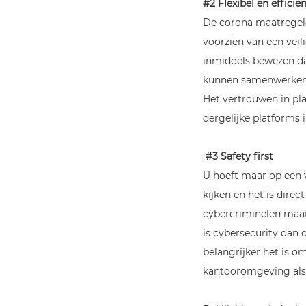
#2 Flexibel en efficië
De corona maatregel
voorzien van een veil
inmiddels bewezen dat
kunnen samenwerken.
Het vertrouwen in pl
dergelijke platforms 
#3 Safety first
U hoeft maar op een 
kijken en het is direct
cybercriminelen maar
is cybersecurity dan 
belangrijker het is o
kantooromgeving als