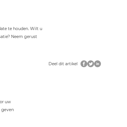
ate te houden. Wilt u
satie? Neem gerust
Deel dit artikel
oor uw
r geven