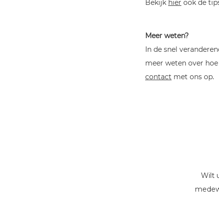
Bekijk
hier
ook de tip
Meer weten?
In de snel verandere
meer weten over hoe 
contact
met ons op.
Wilt 
medewe