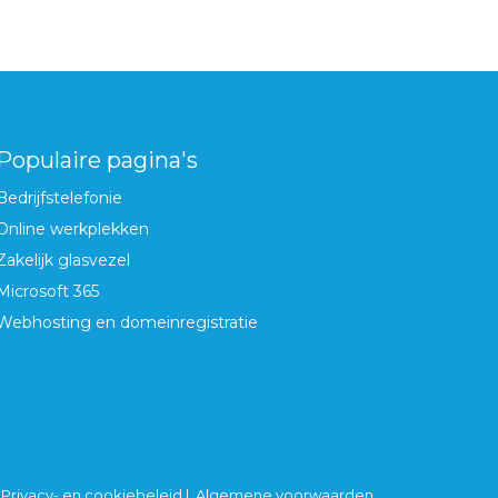
Populaire pagina's
Bedrijfstelefonie
Online werkplekken
Zakelijk glasvezel
Microsoft 365
Webhosting en domeinregistratie
|
Privacy- en cookiebeleid
|
Algemene voorwaarden