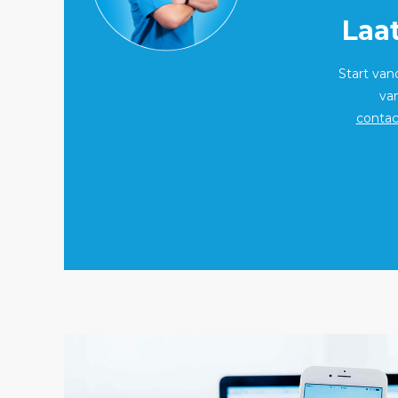
Laa
Start va
va
contac