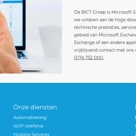
De BICT Groep is Microsoft Si
we voldoen aan de hoge door
technische prestaties, service
gebied van Microsoft Exchan
Exchange of een andere appl
vrijblijvend contact met ons
0174 752 000
.
Onze diensten
Automatisering
VoIP telefonie
Hosting Services