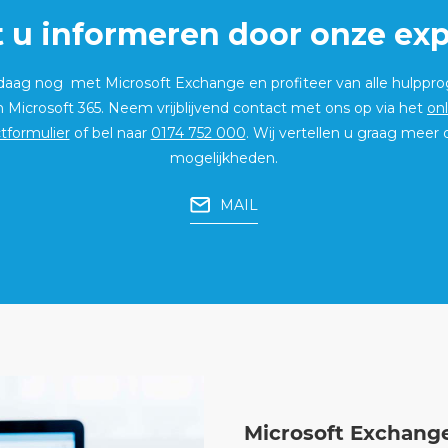
t u informeren door onze exp
ndaag nog met Microsoft Exchange en profiteer van alle hulppr
n Microsoft 365. Neem vrijblijvend contact met ons op via het
onl
tformulier
of bel naar
0174 752 000
. Wij vertellen u graag meer 
mogelijkheden.
MAIL
Microsoft Exchang