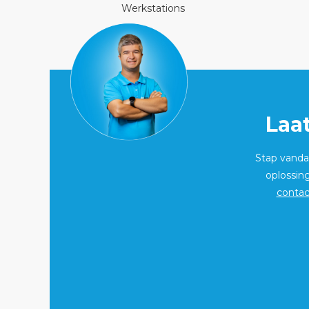
Werkstations
Laa
Stap vandaa
oplossin
contac