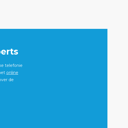
erts
ke telefonie
 het
online
over de