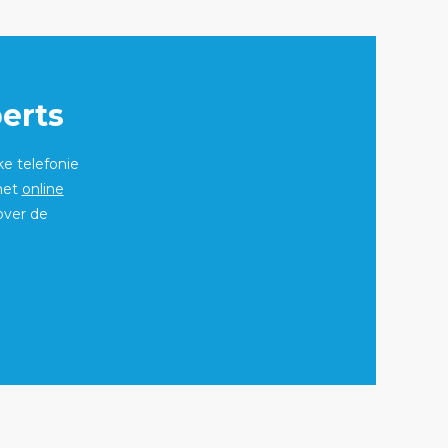
erts
ke telefonie
 het
online
over de