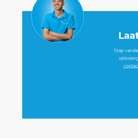
Laa
Stap vandaa
oplossin
contac