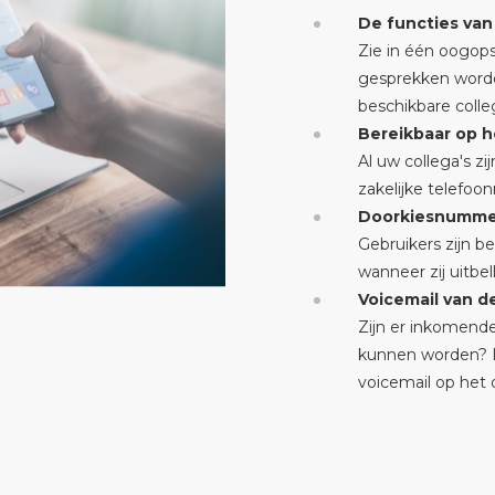
De functies van
Zie in één oogops
gesprekken word
beschikbare colle
Bereikbaar op 
Al uw collega's z
zakelijke telefo
Doorkiesnummer
Gebruikers zijn 
wanneer zij uitbe
Voicemail van d
Zijn er inkomend
kunnen worden? D
voicemail op het