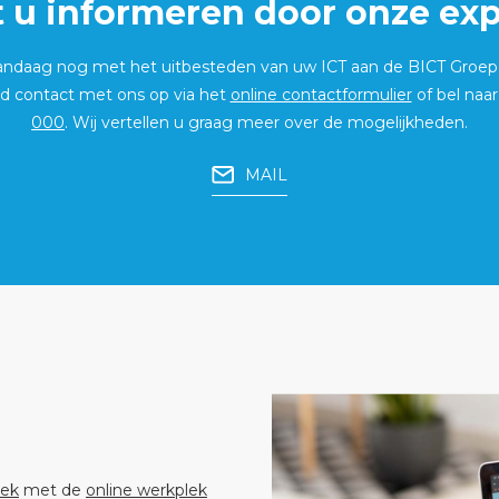
t u informeren door onze exp
vandaag nog met het uitbesteden van uw ICT aan de BICT Groe
end contact met ons op via het
online contactformulier
of bel naa
000
. Wij vertellen u graag meer over de mogelijkheden.
MAIL
lek
met de
online werkplek