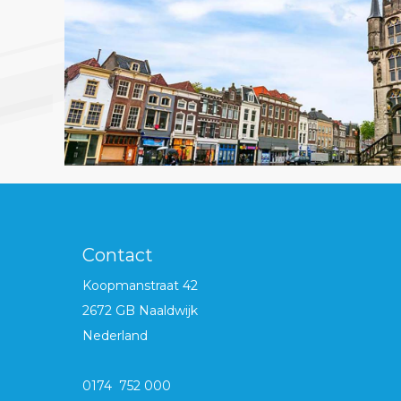
Contact
Koopmanstraat 42
2672 GB Naaldwijk
Nederland
0174 752 000