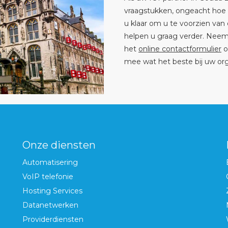
vraagstukken, ongeacht hoe g
u klaar om u te voorzien van 
helpen u graag verder. Neem
het
online contactformulier
o
mee wat het beste bij uw org
Onze diensten
Automatisering
VoIP telefonie
Hosting Services
Datanetwerken
Providerdiensten