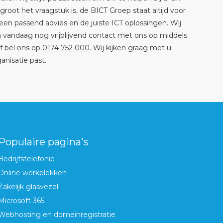
root het vraagstuk is, de BICT Groep staat altijd voor
een passend advies en de juiste ICT oplossingen. Wij
 vandaag nog vrijblijvend contact met ons op middels
f bel ons op
0174 752 000
.
Wij kijken graag met u
anisatie past.
Populaire pagina's
Bedrijfstelefonie
Online werkplekken
Zakelijk glasvezel
Microsoft 365
Webhosting en domeinregistratie