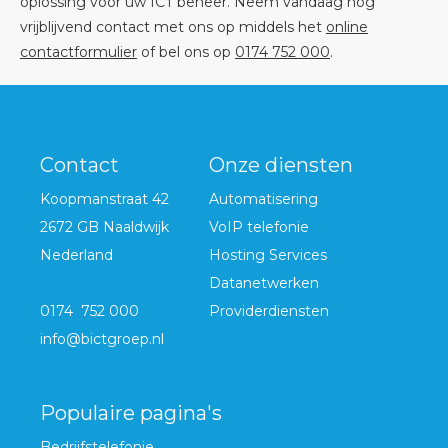
oplossing voor uw ICT beheer. Neem vandaag nog
vrijblijvend contact met ons op middels het
online
contactformulier
of bel ons op
0174 752 000
.
Contact
Onze diensten
Koopmanstraat 42
Automatisering
2672 GB Naaldwijk
VoIP telefonie
Nederland
Hosting Services
Datanetwerken
0174 752 000
Providerdiensten
info@bictgroep.nl
Populaire pagina's
Bedrijfstelefonie