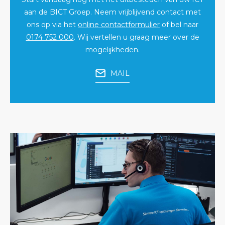
aan de BICT Groep. Neem vrijblijvend contact met
ons op via het
online contactformulier
of bel naar
0174 752 000
. Wij vertellen u graag meer over de
mogelijkheden.
MAIL