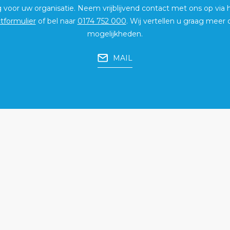
g voor uw organisatie. Neem vrijblijvend contact met ons op via
tformulier
of bel naar
0174 752 000
. Wij vertellen u graag meer 
mogelijkheden.
MAIL