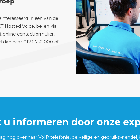
Groep
eïnteresseerd in één van de
CT Hosted Voice
,
bellen via
et
online contactformulier
.
el dan naar
0174 752 000
of
t u informeren door onze exp
g nog over naar VoIP telefonie, de veilige en gebruiksvriendelij