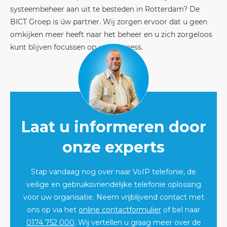
systeembeheer aan uit te besteden in Rotterdam? De
BICT Groep is úw partner. Wij zorgen ervoor dat u geen
omkijken meer heeft naar het beheer en u zich zorgeloos
kunt blijven focussen op uw business.
Laat u informeren door
onze experts
Stap vandaag nog over naar VoIP telefonie, de
veilige en gebruiksvriendelijke telefonie oplossing
voor uw organisatie. Neem vrijblijvend contact met
ons op via het
online contactformulier
of bel naar
0174 752 000
. Wij vertellen u graag meer over de