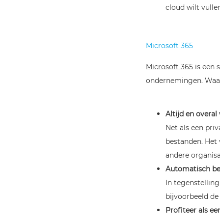
cloud wilt vull
Micros
oft 365
Microsoft 365
is een 
ondernemingen. Waaro
Altijd en overa
Net als een pri
bestanden. Het 
andere organisa
Automatisch be
In tegenstellin
bijvoorbeeld de
Profiteer als ee