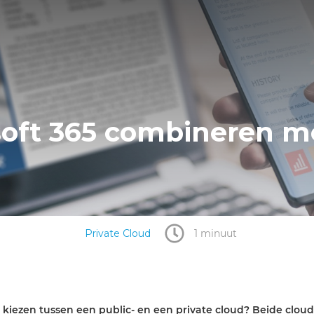
ft 365 combineren me
Private Cloud
1 minuut
kiezen tussen een public- en een private cloud? Beide cloud