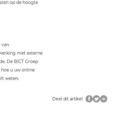
rsten op de hoogte
g van
werking met externe
ide. De BICT Groep
er hoe u uw
online
lt weten.
Deel dit artikel