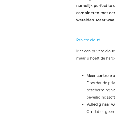
namelijk perfect te
combineren met een p
werelden. Maar waar
Priva
te cloud
Met een
private clou
maar u hoeft de hard-
Meer controle o
Doordat de priva
bescherming voo
beveiligingssof
Volledig naar we
Omdat er geen s