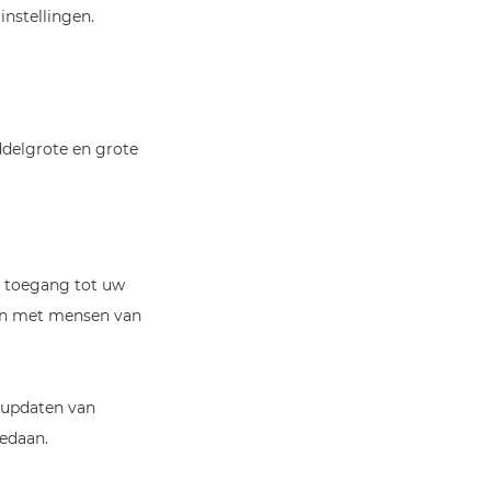
instellingen.
ddelgrote en grote
at toegang tot uw
len met mensen van
t updaten van
gedaan.