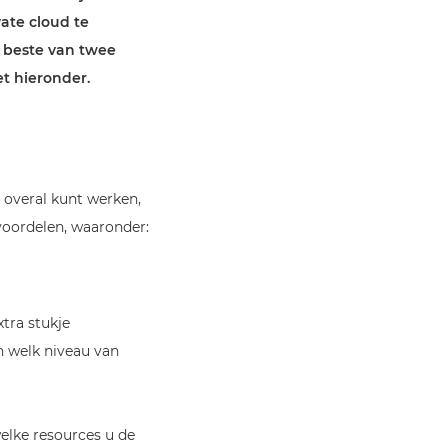
ate cloud te
t beste van twee
t hieronder.
 overal kunt werken,
 voordelen, waaronder:
xtra stukje
n welk niveau van
elke resources u de