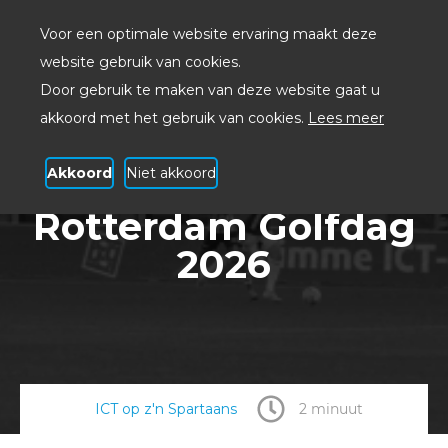
Voor een optimale website ervaring maakt deze
website gebruik van cookies.
Door gebruik te maken van deze website gaat u
akkoord met het gebruik van cookies.
Lees meer
Akkoord
Niet akkoord
BICT Groep x Sparta
Rotterdam Golfdag
2026
ICT op z'n Spartaans
2 minuut