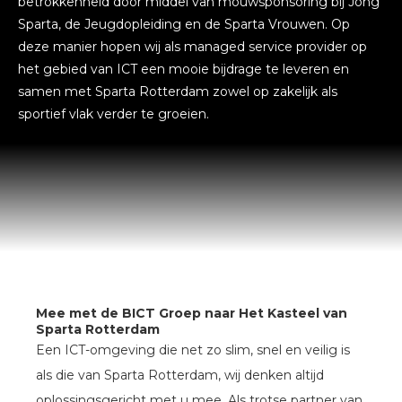
betrokkenheid door middel van mouwsponsoring bij Jong
Sparta, de Jeugdopleiding en de Sparta Vrouwen. Op
deze manier hopen wij als managed service provider op
het gebied van ICT een mooie bijdrage te leveren en
samen met Sparta Rotterdam zowel op zakelijk als
sportief vlak verder te groeien.
Mee met de BICT Groep naar Het Kasteel van
Sparta Rotterdam
Een ICT-omgeving die net zo slim, snel en veilig is
als die van Sparta Rotterdam, wij denken altijd
oplossingsgericht met u mee. Als trotse partner van