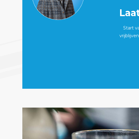
Laa
Start 
vrijblijve