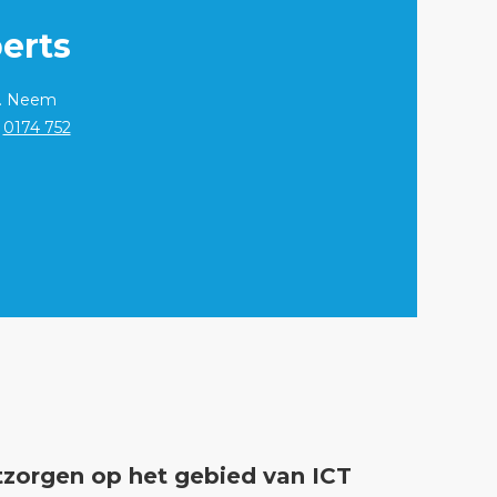
erts
p. Neem
r
0174 752
zorgen op het gebied van ICT