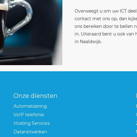
Overweegt u om uw ICT deels
contact met ons op, dan kij
ons bereiken door te bellen 
in. Uiteraard bent u ook van
in Naaldwijk.
Onze diensten
Automatisering
VoIP telefonie
Hosting Services
Datanetwerken