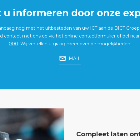
t u informeren door onze exp
vandaag nog met het uitbesteden van uw ICT aan de BICT Groe
nd
contact
met ons op via het online contactformulier of bel naa
000
. Wij vertellen u graag meer over de mogelijkheden.
MAIL
Compleet laten ont