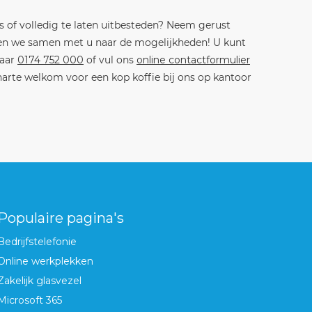
 of volledig te laten uitbesteden? Neem gerust
ken we samen met u naar de mogelijkheden! U kunt
naar
0174 752 000
of vul ons
online contactformulier
 harte welkom voor een kop koffie bij ons op kantoor
Populaire pagina's
Bedrijfstelefonie
Online werkplekken
Zakelijk glasvezel
Microsoft 365