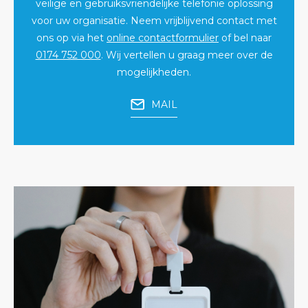
veilige en gebruiksvriendelijke telefonie oplossing
voor uw organisatie. Neem vrijblijvend contact met
ons op via het
online contactformulier
of bel naar
0174 752 000
. Wij vertellen u graag meer over de
mogelijkheden.
MAIL