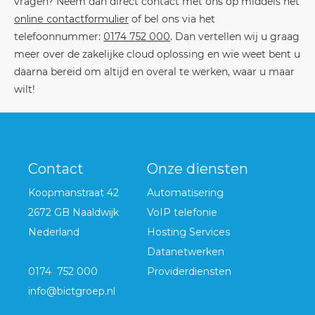
vragen? Neem dan direct contact met ons op middels het
online contactformulier
of bel ons via het
telefoonnummer:
0174 752 000
. Dan vertellen wij u graag
meer over de zakelijke cloud oplossing en wie weet bent u
daarna bereid om altijd en overal te werken, waar u maar
wilt!
Contact
Onze diensten
Koopmanstraat 42
Automatisering
2672 GB Naaldwijk
VoIP telefonie
Nederland
Hosting Services
Datanetwerken
0174 752 000
Providerdiensten
info@bictgroep.nl