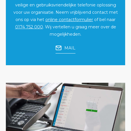
veilige en gebruiksvriendelijke telefonie oplossing
voor uw organisatie. Neem vrijblijvend contact met
ons op via het
online contactformulier
of bel naar
0174 752 000
. Wij vertellen u graag meer over de
mogelijkheden.
MAIL