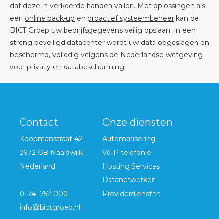
dat deze in verkeerde handen vallen. Met oplossingen als
een
online back-up
en
proactief systeembeheer
kan de
BICT Groep uw bedrijfsgegevens veilig opslaan. In een
streng beveiligd datacenter wordt uw data opgeslagen en
beschermd, volledig volgens de Nederlandse wetgeving
voor privacy en databescherming.
Contact
Onze diensten
Koopmanstraat 42
Automatisering
2672 GB Naaldwijk
VoIP telefonie
Nederland
Hosting Services
Datanetwerken
0174 752 000
Providerdiensten
info@bictgroep.nl