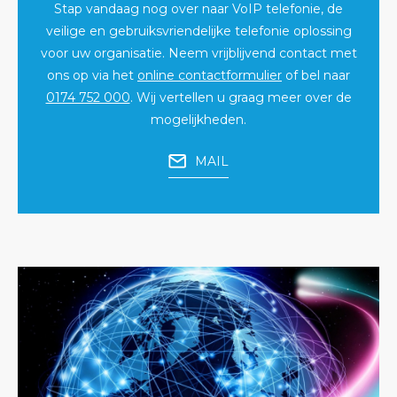
Stap vandaag nog over naar VoIP telefonie, de
veilige en gebruiksvriendelijke telefonie oplossing
voor uw organisatie. Neem vrijblijvend contact met
ons op via het
online contactformulier
of bel naar
0174 752 000
. Wij vertellen u graag meer over de
mogelijkheden.
MAIL