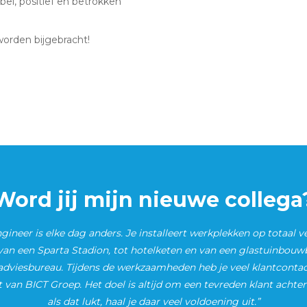
bel, positief en betrokken
worden bijgebracht!
Word jij mijn nieuwe collega
engineer is elke dag anders. Je installeert werkplekken op totaal v
 van een Sparta Stadion, tot hotelketen en van een glastuinbouwb
 adviesbureau. Tijdens de werkzaamheden heb je veel klantcontac
 van BICT Groep. Het doel is altijd om een tevreden klant achter
als dat lukt, haal je daar veel voldoening uit.”