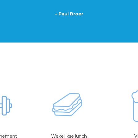
– Paul Broer
nnement
Wekelijkse lunch
V