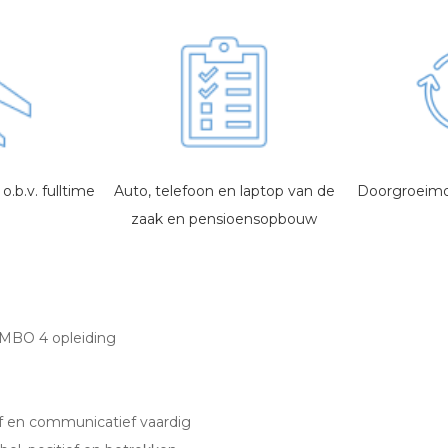
.b.v. fulltime
Auto, telefoon en laptop van de
Doorgroeimog
zaak en pensioensopbouw
 MBO 4 opleiding
f en communicatief vaardig