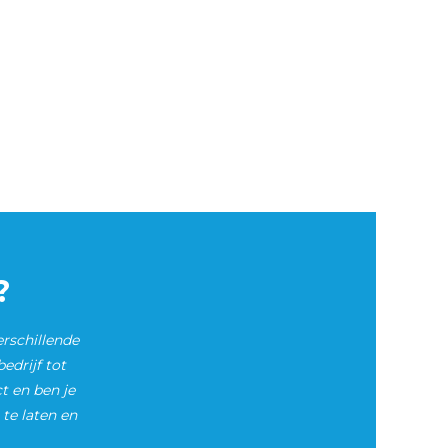
?
erschillende
edrijf tot
t en ben je
 te laten en