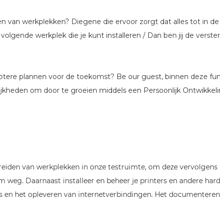
ren van werkplekken? Diegene die ervoor zorgt dat alles tot in d
volgende werkplek die je kunt installeren / Dan ben jij de verste
 grotere plannen voor de toekomst? Be our guest, binnen deze fu
lijkheden om door te groeien middels een Persoonlijk Ontwikkeli
ereiden van werkplekken in onze testruimte, om deze vervolgens b
rm weg. Daarnaast installeer en beheer je printers en andere hard
rs en het opleveren van internetverbindingen. Het documenteren