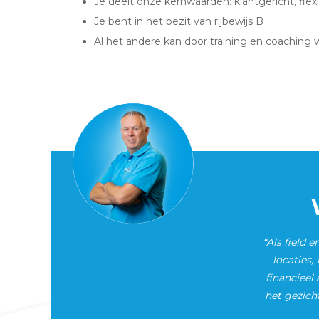
Je deelt onze kernwaarden: klantgericht, flexi
Je bent in het bezit van rijbewijs B
Al het andere kan door training en coaching 
“Als field 
locaties,
financieel
het gezicht