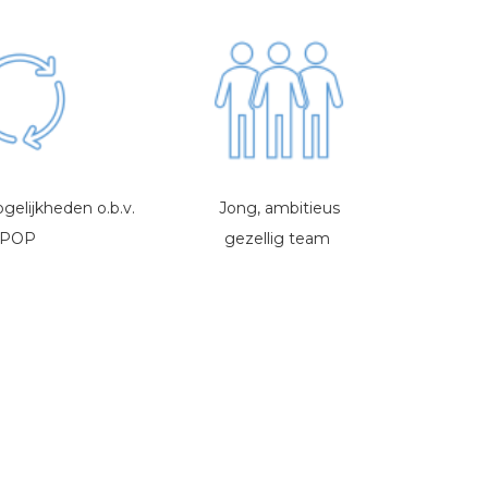
elijkheden o.b.v.
Jong, ambitieus
POP
gezellig team