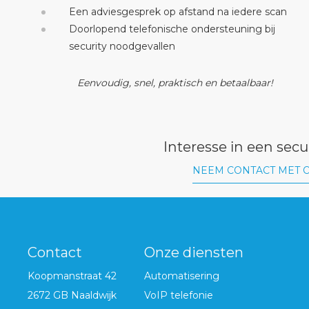
Een adviesgesprek op afstand na iedere scan
Doorlopend telefonische ondersteuning bij
security noodgevallen
Eenvoudig, snel, praktisch en betaalbaar!
Interesse in een secu
NEEM CONTACT MET 
Contact
Onze diensten
Koopmanstraat 42
Automatisering
2672 GB Naaldwijk
VoIP telefonie