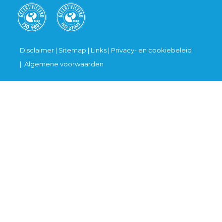
Disclaimer
|
Sitemap
|
Links
|
Privacy- en cookiebeleid
|
Algemene voorwaarden