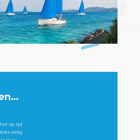
n...
het op tijd
ies veilig