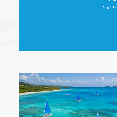
en effi
organis