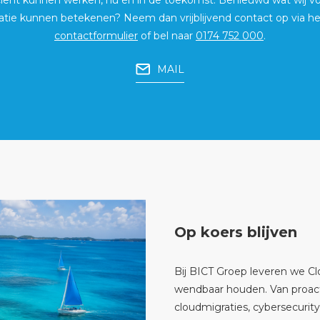
ciënt kunnen werken, nu én in de toekomst. Benieuwd wat wij v
atie kunnen betekenen? Neem dan vrijblijvend contact op via h
contactformulier
of bel naar
0174 752 000
.
MAIL
Op koers blijven
Bij BICT Groep leveren we Clo
wendbaar houden. Van proact
cloudmigraties, cybersecurity