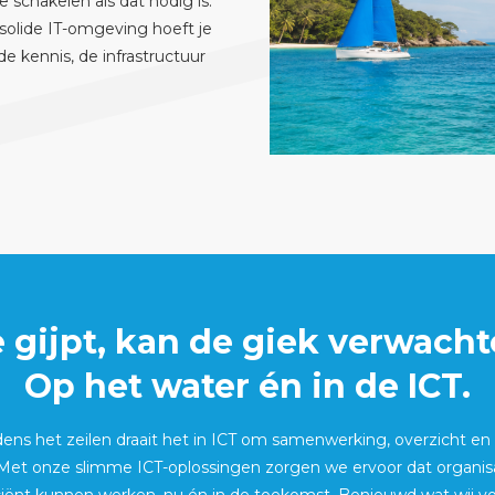
 schakelen als dat nodig is.
 solide IT-omgeving hoeft je
e kennis, de infrastructuur
 gijpt, kan de giek verwachte
Op het water én in de ICT.
jdens het zeilen draait het in ICT om samenwerking, overzicht en 
. Met onze slimme ICT-oplossingen zorgen we ervoor dat organisat