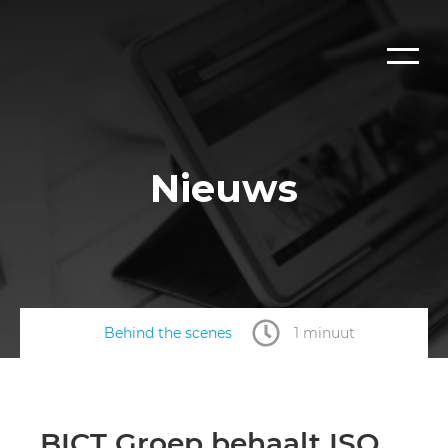
Nieuws
Behind the scenes
1 minuut
BICT Groep behaalt ISO