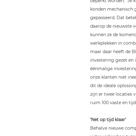
beperkt worden. “Je k
konden mechanisch ge
gepasseerd. Dat bete
daarop de nieuwste v
kunnen ze de komende
werkplekken in combi
maar daar heeft de B
investering gezet en
éénmalige investerin
onze klanten niet ine
dit de ideale oplossi
zijn er twee locaties 
ruim 100 vaste en tij
‘Net op tijd klaar’
Behalve nieuwe compu