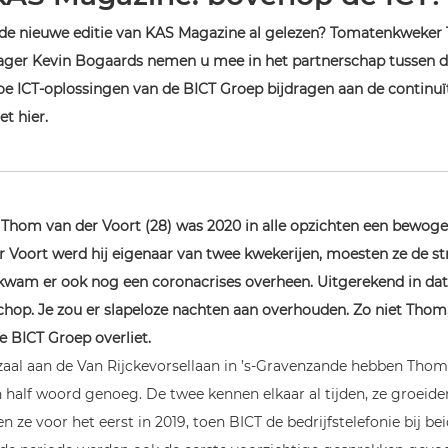
in de nieuwe editie van KAS Magazine al gelezen? Tomatenkweker
ger Kevin Bogaards nemen u mee in het partnerschap tussen d
oe ICT-oplossingen van de BICT Groep bijdragen aan de continuï
et hier.
hom van der Voort (28) was 2020 in alle opzichten een bewog
er Voort werd hij eigenaar van twee kwekerijen, moesten ze de s
kwam er ook nog een coronacrises overheen. Uitgerekend in dat 
chop. Je zou er slapeloze nachten aan overhouden. Zo niet Thom,
e BICT Groep overliet.
zaal aan de Van Rijckevorsellaan in ’s-Gravenzande hebben Tho
n half woord genoeg. De twee kennen elkaar al tijden, ze groeiden
n ze voor het eerst in 2019, toen BICT de bedrijfstelefonie bij be