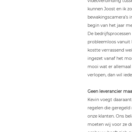
videoverbinding tusse
kunnen Joost en ik zo
bewakingscamera’s in
begin van het jaar m
De bedrijfsprocesse
probleemloos vanuit 
kostte verrassend wei
ingezet vanaf het mom
mooi wat er allemaal
verlopen, dan wil ied
Geen leverancier maa
Kevin voegt daaraant
regelen die geregeld
onze klanten. Ons bela
moeten wij voor ze do