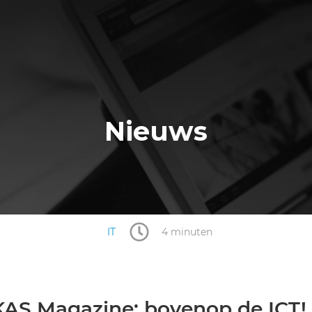
Nieuws
IT
4 minuten
 KAS Magazine: bovenop de ICT!