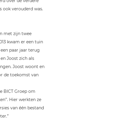
erd over de verdere
ls ook verouderd was.
n met zijn twee
2013 kwam er een tuin
 een paar jaar terug
n Joost zich als
gingen. Joost woont en
oor de toekomst van
 de BICT Groep om
n’’. Hier werkten ze
rsies van één bestand
ter.”