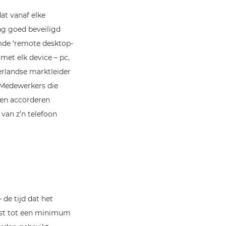
at vanaf elke
ng goed beveiligd
mde ‘remote desktop-
met elk device – pc,
erlandse marktleider
 Medewerkers die
ten accorderen
van z’n telefoon
de tijd dat het
est tot een minimum