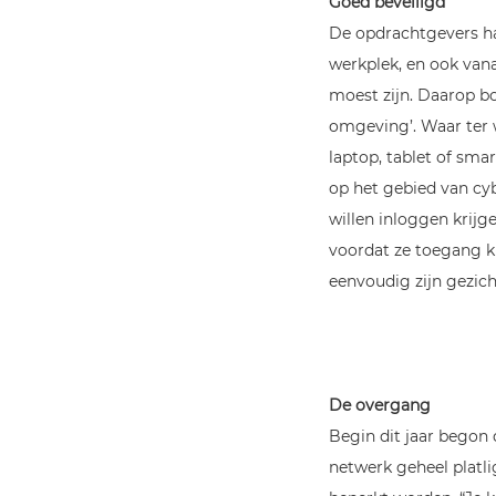
Goed beveiligd
De opdrachtgevers ha
werkplek, en ook vana
moest zijn. Daarop b
omgeving’. Waar ter w
laptop, tablet of sm
op het gebied van cy
willen inloggen krij
voordat ze toegang kr
eenvoudig zijn gezicht
De overgang
Begin dit jaar begon 
netwerk geheel platl