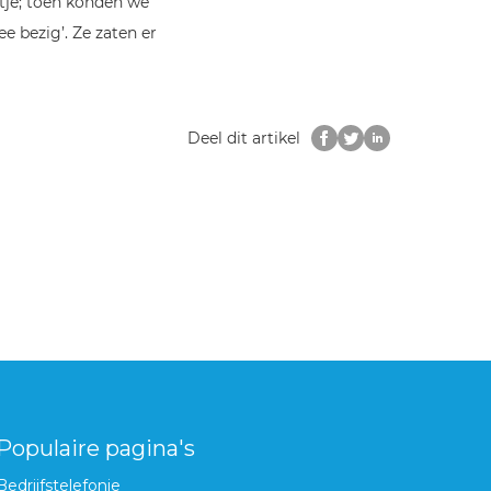
tje; toen konden we
ee bezig’. Ze zaten er
Deel dit artikel
Populaire pagina's
Bedrijfstelefonie