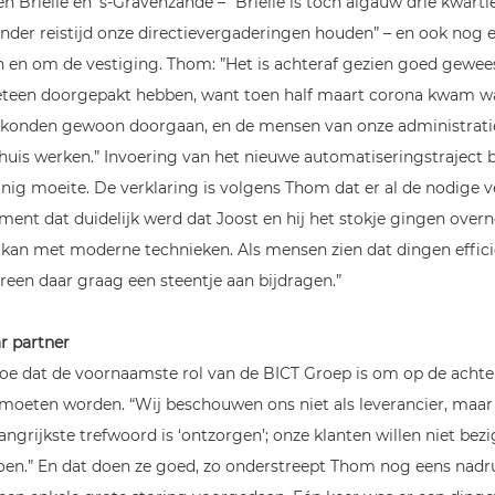
n Brielle en ’s-Gravenzande – “Brielle is toch algauw drie kwartie
nder reistijd onze directievergaderingen houden” – en ook nog e
 en om de vestiging. Thom: ”Het is achteraf gezien goed gewee
eteen doorgepakt hebben, want toen half maart corona kwam war
n konden gewoon doorgaan, en de mensen van onze administrati
huis werken.” Invoering van het nieuwe automatiseringstraject 
nig moeite. De verklaring is volgens Thom dat er al de nodige v
ent dat duidelijk werd dat Joost en hij het stokje gingen overn
 kan met moderne technieken. Als mensen zien dat dingen effici
ereen daar graag een steentje aan bijdragen.”
r partner
oe dat de voornaamste rol van de BICT Groep is om op de achte
 moeten worden. “Wij beschouwen ons niet als leverancier, maar 
ngrijkste trefwoord is ‘ontzorgen’; onze klanten willen niet bezi
en.” En dat doen ze goed, zo onderstreept Thom nog eens nadruk