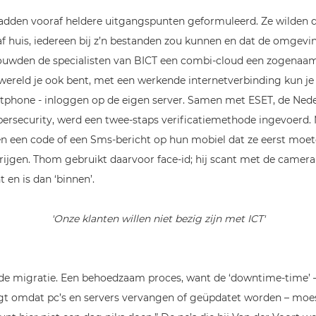
dden vooraf heldere uitgangspunten geformuleerd. Ze wilden d
f huis, iedereen bij z’n bestanden zou kunnen en dat de omgevi
ouwden de specialisten van BICT een combi-cloud een zogenaa
ereld je ook bent, met een werkende internetverbinding kun je 
artphone - inloggen op de eigen server. Samen met ESET, de Ned
bersecurity, werd een twee-staps verificatiemethode ingevoerd.
gen een code of een Sms-bericht op hun mobiel dat ze eerst moe
ijgen. Thom gebruikt daarvoor face-id; hij scant met de camera 
 en is dan ‘binnen’.
'Onze klanten willen niet bezig zijn met ICT'
de migratie. Een behoedzaam proces, want de ‘downtime-time’ – 
igt omdat pc’s en servers vervangen of geüpdatet worden – mo