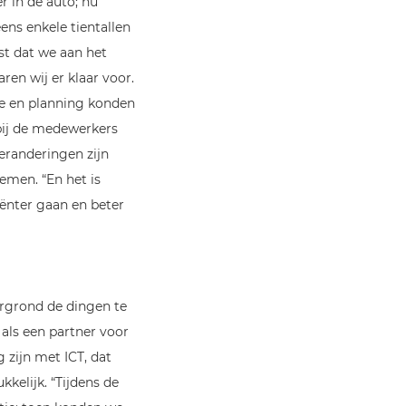
r in de auto; nu
ens enkele tientallen
st dat we aan het
en wij er klaar voor.
e en planning konden
bij de medewerkers
eranderingen zijn
emen. “En het is
ënter gaan en beter
rgrond de dingen te
als een partner voor
g zijn met ICT, dat
kelijk. “Tijdens de