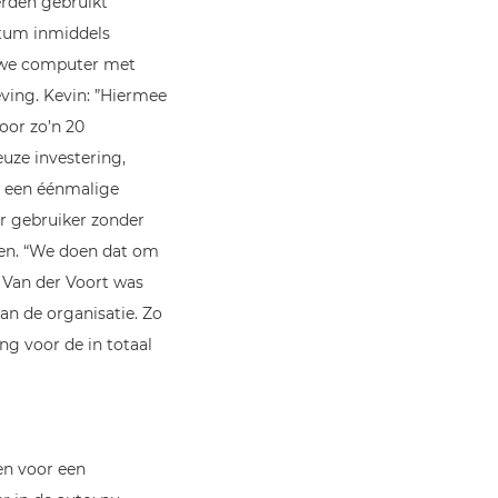
erden gebruikt
atum inmiddels
euwe computer met
ving. Kevin: ”Hiermee
oor zo’n 20
uze investering,
n een éénmalige
r gebruiker zonder
den. “We doen dat om
n Van der Voort was
an de organisatie. Zo
ing voor de in totaal
en voor een