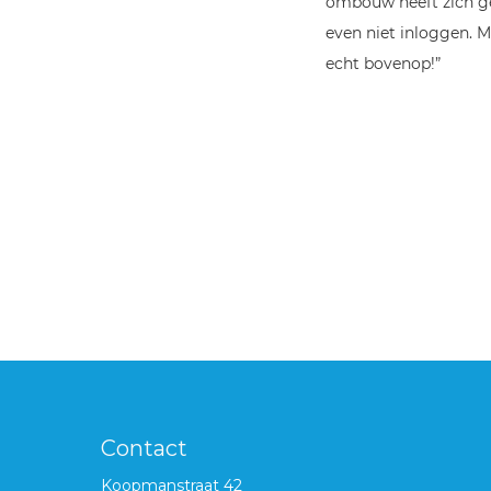
ombouw heeft zich ge
even niet inloggen. Ma
echt bovenop!”
Contact
Koopmanstraat 42