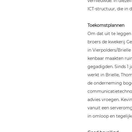
vernieuwde. In dieze
ICT-structuur, die in
Toekomstplannen
Om dat uit te leggen
broers de kwekerij Ge
in Vierpolders/Briell
kenbaar maakten ruim
gegadigden. Sinds 1 j
werkt in Brielle, Tho
de onderneming bogen
communicatietechnolo
advies vroegen. Kevin
vanuit een serveromg
in omloop en tegelijk