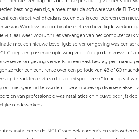
unt hier niet een dag niks doen.” De pc’s die bij Van der Voort w
zien best nog een tijdje mee, maar de software was de THT-d
kent een direct veiligheidsrisico, en dus kreeg iedereen een ni
ersie van Windows in combinatie met een beveiligde werkomge
 vijf jaar weer vooruit.” Het vervangen van het computerpark v
natie met een nieuwe beveiligde server omgeving was een serie
ICT Groep een passende oplossing voor. Zo zijn de nieuwe pc’s i
 is de serveromgeving verwerkt in een vast bedrag per maand pe
gen zonder een cent rente over een periode van 48 of 60 maan
ens op te zadelen met een liquiditeitsprobleem.” In het geval va
ng om niet geremd te worden in de ambities op diverse vlakken v
voorzien van professionele wasinstallaties en nieuwe bedrijfskled
delijke medewerkers.
ters installeerde de BICT Groep ook camera’s en videoscherm