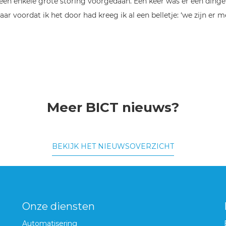
en enkele grote storing voorgedaan. Eén keer was er een dinge
ar voordat ik het door had kreeg ik al een belletje: ‘we zijn er m
Meer BICT nieuws?
BEKIJK HET NIEUWSOVERZICHT
Onze diensten
Automatisering