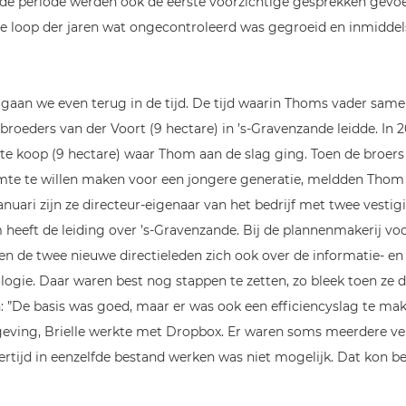
lfde periode werden ook de eerste voorzichtige gesprekken gevo
 de loop der jaren wat ongecontroleerd was gegroeid en inmidde
 gaan we even terug in de tijd. De tijd waarin Thoms vader same
broeders van der Voort (9 hectare) in ’s-Gravenzande leidde. In 
e te koop (9 hectare) waar Thom aan de slag ging. Toen de broers
te te willen maken voor een jongere generatie, meldden Thom e
anuari zijn ze directeur-eigenaar van het bedrijf met twee vesti
m heeft de leiding over ’s-Gravenzande. Bij de plannenmakerij v
 de twee nieuwe directieleden zich ook over de informatie- en
gie. Daar waren best nog stappen te zetten, zo bleek toen ze
: ”De basis was goed, maar er was ook een efficiencyslag te make
eving, Brielle werkte met Dropbox. Er waren soms meerdere ve
ertijd in eenzelfde bestand werken was niet mogelijk. Dat kon be