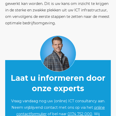
gewerkt kan worden. Dit is uw kans om inzicht te krijgen
in de sterke en zwakke plekken uit uw ICT infrastructuur,
om vervolgens de eerste stappen te zetten naar de meest
optimale bedrijfsomgeving.
Laat u informeren door
onze experts
Vraag vandaag nog uw (online) ICT consultancy aan.
Neem vrijblijvend contact met ons op via het
online
contactformulier
of bel naar
0174 752 000
. Wij