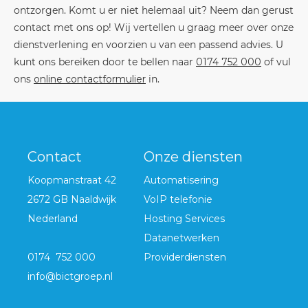
ontzorgen. Komt u er niet helemaal uit? Neem dan gerust
contact met ons op! Wij vertellen u graag meer over onze
dienstverlening en voorzien u van een passend advies. U
kunt ons bereiken door te bellen naar
0174 752 000
of vul
ons
online contactformulier
in.
Contact
Onze diensten
Koopmanstraat 42
Automatisering
2672 GB Naaldwijk
VoIP telefonie
Nederland
Hosting Services
Datanetwerken
0174 752 000
Providerdiensten
info@bictgroep.nl