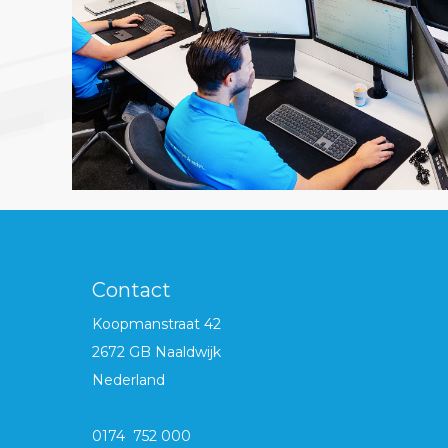
Contact
Koopmanstraat 42
2672 GB Naaldwijk
Nederland
0174 752 000