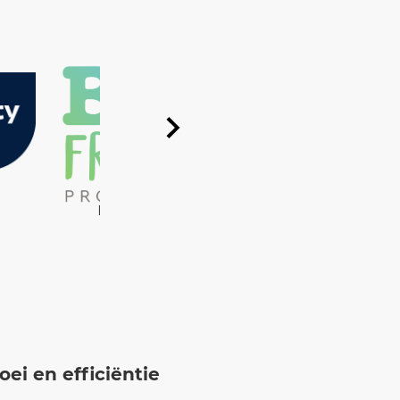
Feeling Fresh
Holstein Hortiplastics
ei en efficiëntie