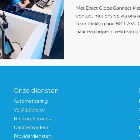
Met Exact Globe Connect ki
contact met ons op via ons o
te ontdekken hoe BICT ASU C
naar een hoger niveau kan til
Onze diensten
Automatisering
VoIP telefonie
Hosting Services
Datanetwerken
Providerdiensten