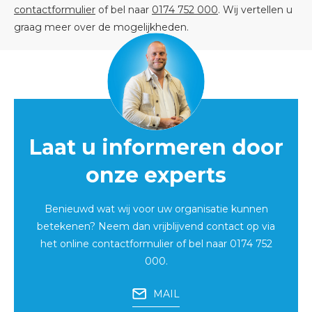
contactformulier
of bel naar
0174 752 000
. Wij vertellen u
graag meer over de mogelijkheden.
Laat u informeren door
onze experts
Benieuwd wat wij voor uw organisatie kunnen
betekenen? Neem dan vrijblijvend contact op via
het
online contactformulier
of bel naar
0174 752
000
.
MAIL