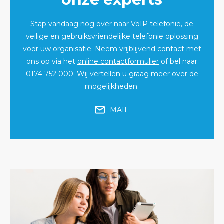
Stap vandaag nog over naar VoIP telefonie, de
veilige en gebruiksvriendelijke telefonie oplossing
voor uw organisatie. Neem vrijblijvend contact met
ons op via het
online contactformulier
of bel naar
0174 752 000
. Wij vertellen u graag meer over de
mogelijkheden.
MAIL